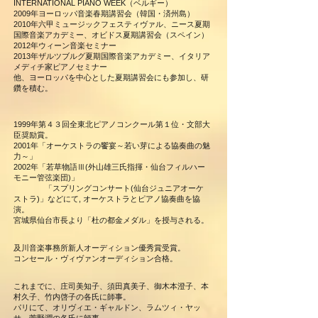
INTERNATIONAL PIANO WEEK（ベルギー）
2009年ヨーロッパ音楽春期講習会（韓国・済州島）
2010年六甲ミュージックフェスティヴァル、ニース夏期
国際音楽アカデミー、オビドス夏期講習会（スペイン）
2012年ウィーン音楽セミナー
2013年ザルツブルグ夏期国際音楽アカデミー、イタリア
メディチ家ピアノセミナー
他、ヨーロッパを中心とした夏期講習会にも参加し、研
鑽を積む。
1999年第４３回全東北ピアノコンクール第１位・文部大
臣奨励賞。
2001年「オーケストラの饗宴～若い芽による協奏曲の魅
力～」
2002年「若草物語Ⅲ(外山雄三氏指揮・仙台フィルハー
モニー管弦楽団)」
「スプリングコンサート(仙台ジュニアオーケ
ストラ)」
などにて, オーケストラとピアノ協奏曲を協
演。
宮城県仙台市長より「杜の都金メダル」を授与される。
及川音楽事務所新人オーディション優秀賞受賞。
コンセール・ヴィヴァンオーディション合格。
これまでに、庄司美知子、須田真美子、御木本澄子、本
村久子、竹内啓子の各氏に師事。
パリにて、オリヴィエ・ギャルドン、ラムツィ・ヤッ