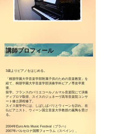
講師プロフィール
3歳よりピアノをはじめる。
「桐朋学園大学音楽学部附属子供のための音楽教室」を
経て、
桐朋学園大学音楽学部演奏学科ピアノ専攻卒業
後
、
留学。フランスの
パリエコールノルマル音楽院にて演奏
ディプロマ取得、スイスの
ジュネーヴ高等音楽院コンサ
ート修士課程修了。
スイス留学中には、しばしばパリとウィーンを訪れ、在
仏ピアニスト、ウィーン国立音楽大学教授の薫陶を受け
る。
2004年Euro Arts Music Festival（プラハ）
2007年バルセロナ国際フォーラム（スペイン）、