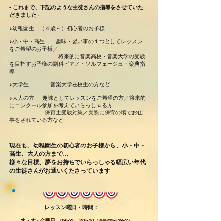
- これまで、下記のような生徒さんの指導をさせていた
だきました -
♪幼稚園生 （４歳～）初心者のお子様
♪小・中・高生 趣味・習い事の１つとしてレッスン
をご希望のお子様／
将来的に音楽高校・音楽大学の受験
を目指すお子様の
副科ピアノ・ソルフェージュ・楽典指
導
♪大学生 音楽大学在校生の方など
♪大人の方 趣味としてレッスンをご希望の方
／将来的
にコンクール参加を考えていらっしゃる方
保育士受験対策／実際に保育の場でお仕
事をされている
方など
現在も、幼稚園生の初心者のお子様から、小・中・
高生、大人の方まで…
様々な目標、夢をお持ちでいらっしゃる
幅広い年代
の生徒さんがお通いくださっています
レッスン曜日・時間：
水・木・金曜日 09h30 - 20h40
（※最終受付20h00）