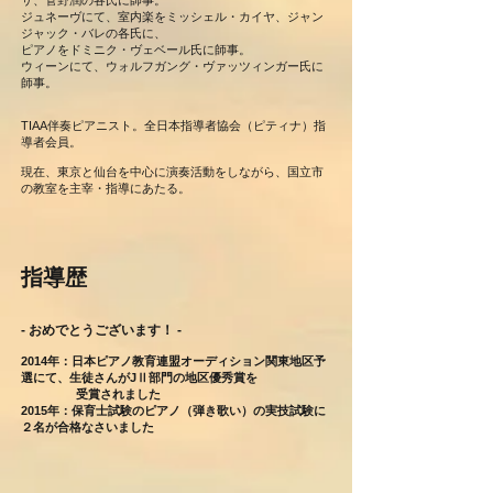
サ、菅野潤の各氏に師事。
ジュネーヴにて、室内楽をミッシェル・カイヤ、ジャン
ジャック・バレの各氏に、
ピアノをドミニク・ヴェベール氏に師事。
ウィーンにて、ウォルフガング・ヴァッツィンガー氏に
師事。
TIAA伴奏ピアニスト。
全日本指導者協会（ピティナ）指
導者会員。
現在、東京と仙台を中心に演奏活動をしながら、
国立市
の教室を主宰・
指導にあたる。
指導歴
- おめでとうございます！ -
2014年：日本ピアノ教育連盟オーディション関東地区予
選にて、生徒さんがJⅡ部門の地区優秀賞を
受賞されました
2015年：保育士試験のピアノ（弾き歌い）の実技試験に
２名が合格なさいました